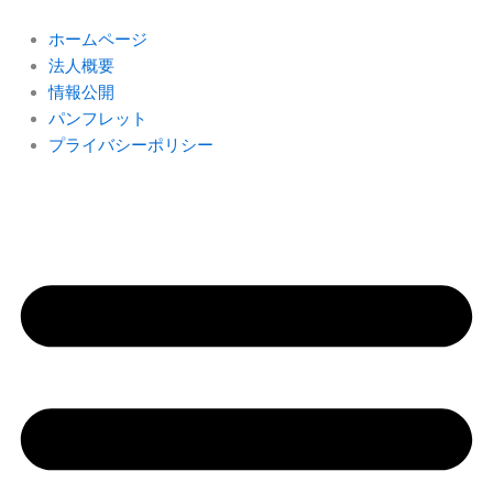
内
容
ホームページ
を
法人概要
ス
情報公開
キ
パンフレット
ッ
プライバシーポリシー
プ